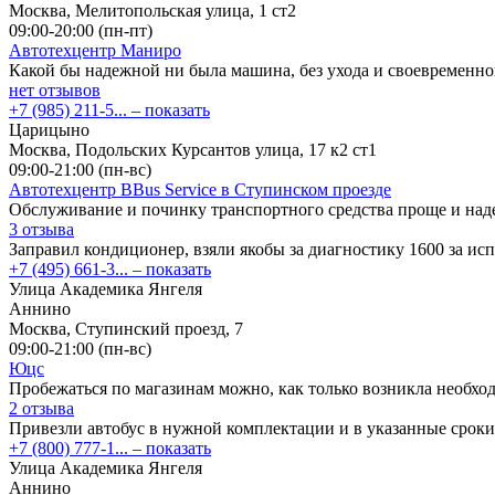
Москва, Мелитопольская улица, 1 ст2
09:00-20:00 (пн-пт)
Автотехцентр Маниро
Какой бы надежной ни была машина, без ухода и своевременн
нет отзывов
+7 (985) 211-5...
– показать
Царицыно
Москва, Подольских Курсантов улица, 17 к2 ст1
09:00-21:00 (пн-вс)
Автотехцентр BBus Service в Ступинском проезде
Обслуживание и починку транспортного средства проще и на
3 отзыва
Заправил кондиционер, взяли якобы за диагностику 1600 за ис
+7 (495) 661-3...
– показать
Улица Академика Янгеля
Аннино
Москва, Ступинский проезд, 7
09:00-21:00 (пн-вс)
Юцс
Пробежаться по магазинам можно, как только возникла необход
2 отзыва
Привезли автобус в нужной комплектации и в указанные сроки
+7 (800) 777-1...
– показать
Улица Академика Янгеля
Аннино