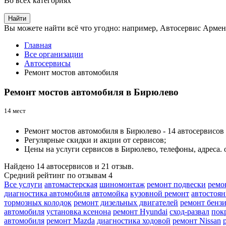
Во всех категориях
Найти
Вы можете найти всё что угодно: например,
Автосервис Армен
Главная
Все организации
Автосервисы
Ремонт мостов автомобиля
Ремонт мостов автомобиля в Бирюлево
14 мест
Ремонт мостов автомобиля в Бирюлево - 14 автосервисов 
Регулярные скидки и акции от сервисов;
Цены на услуги сервисов в Бирюлево, телефоны, адреса. 
Найдено
14
автосервисов и
21
отзыв.
Средний рейтинг по отзывам
4
Все услуги
автомастерская
шиномонтаж
ремонт подвески
ремо
диагностика автомобиля
автомойка
кузовной ремонт
автостоян
тормозных колодок
ремонт дизельных двигателей
ремонт бенз
автомобиля
установка ксенона
ремонт Hyundai
сход-развал
пок
автомобиля
ремонт Mazda
диагностика ходовой
ремонт Nissan