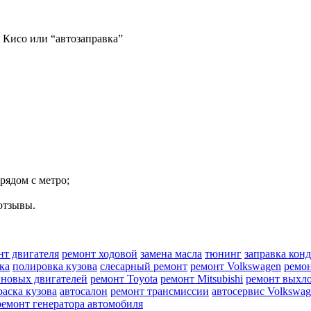
 Кисо
или “
автозаправка
”
рядом с метро;
отзывы.
нт двигателя
ремонт ходовой
замена масла
тюнинг
заправка кон
ка
полировка кузова
слесарный ремонт
ремонт Volkswagen
ремон
иновых двигателей
ремонт Toyota
ремонт Mitsubishi
ремонт выхл
раска кузова
автосалон
ремонт трансмиссии
автосервис Volkswag
ремонт генератора автомобиля