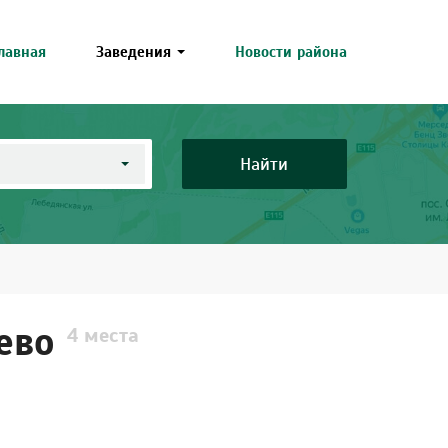
лавная
Заведения
Новости района
Найти
ево
4 места