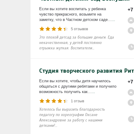
+7
Если вы хотите воспитать у ребенка
чувство прекрасного, возьмите на
заметку, что в Частном детском саде…
...
5 отзывов
Это плохой детсад за большие деньги. Еда
некачественная, у детей постоянно
отрыжка жуткая. Воспитатели…
Студия творческого развития Ри
+7
Если вы хотите, чтобы дитя научилось
общаться с другими ребятами и получило
возможность получить как…
...
1 отзыв
Хотелось бы выразить благодарность
педагогу по хореографии Оксане
Александровне за работу с нашими
детками!…