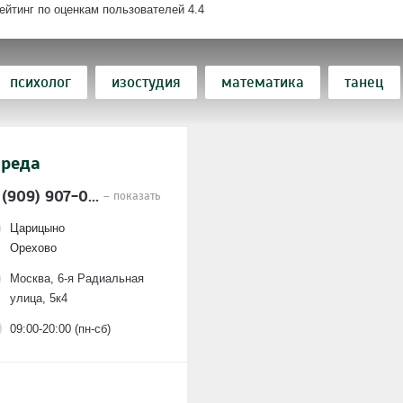
ейтинг по оценкам пользователей
4.4
психолог
изостудия
математика
танец
года
развитие речи
английский язык
библи
среда
ореография
детский сад с охраной
боевое иску
 (909) 907-0...
– показать
группа 3-4 года
кулинария
группа кратков
Царицыно
него развития
театральная студия
семейный де
Орехово
Москва, 6-я Радиальная
сс
йога
гитара
частный детский сад
л
улица, 5к4
руппа
группа полного дня
09:00-20:00 (пн-сб)