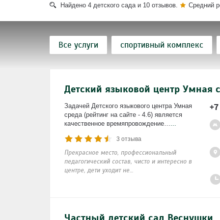
Найдено
4
детского сада и
10
отзывов.
Средний р
Все услуги
спортивный комплекс
музыкальное воспитание
группа 1-3 
Детский языковой центр Умная 
группа 4-5 лет
немецкий язык
х
+7
Задачей Детского языкового центра Умная
испанский язык
французский язык
среда (рейтинг на сайте - 4.6) является
качественное времяпровождение…
...
гимнастика
ритмика
группа ран
3 отзыва
Прекрасное место, профессиональный
окружающий мир
компьютерный кла
педагогический состав, чисто и интересно в
центре, дети уходит не…
обучение грамоте
разновозрастная г
Частный детский сад Веснушки