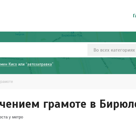
Г
Во всех категориях
рмен Кисо
или “
автозаправка
”
грамоте
учением грамоте в Бирюл
еста у метро