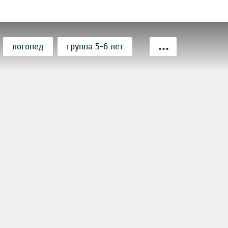
логопед
группа 5-6 лет
отека
шахматы
сство, единоборство
вокал
ременного пребывания
тский сад
лепка
огика
бассейн