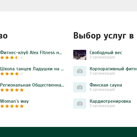
во
Выбор услуг в
Фитнес-клуб Alex Fitness на Михневской улице
Свободный вес
3 организации
Школа танцев Ладушки на Бирюлёвской улице
Корпоративный фитн
3 организации
Региональная Общественная Организация «Спортивный клуб традиционного тхэквондо «КВОН»
Финская сауна
6 организаций
Woman`s way
Кардиотренировка
3 организации