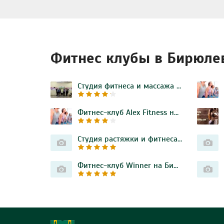
Фитнес клубы в Бирюле
Студия фитнеса и массажа для женщин на Бирюлёвской улице
Фитнес-клуб Alex Fitness на Липецкой улице
Студия растяжки и фитнеса NUGA stretching на 6-й Радиальной улице
Фитнес-клуб Winner на Бирюлёвской улице