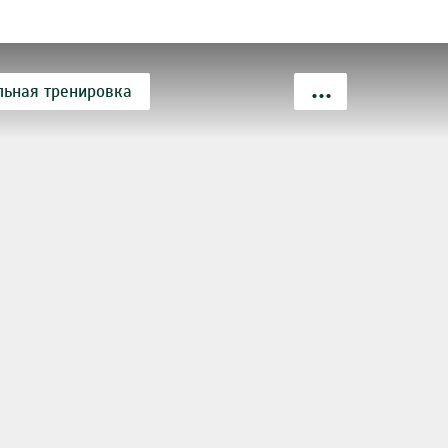
льная тренировка
ая тренировка
тренировка
женский фитнес
салон красоты
свободный вес
семейный фитнес
шейпинг