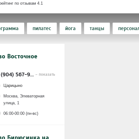
рейтинг по отзывам
4.1
ограмма
пилатес
йога
танцы
персона
кроссфит
детский фитнес
аэробика
силов
во Восточное
тнес
бар / ресторан
финская сауна
кардио
латиноамериканские танцы
пробное занятие
 (904) 567-9...
– показать
уэрлифтинг
консультация по питанию
бассейн
Царицыно
Москва, Элеваторная
я для беременных
core-тренировка
interval
улица, 1
истанционно
ABL
06:00-00:00 (пн-вс)
во Бирюсинка на