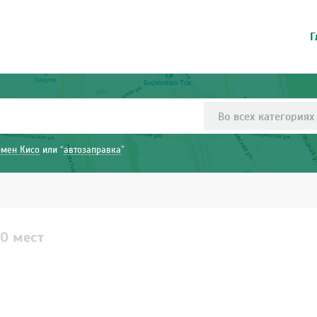
Г
Во всех категориях
рмен Кисо
или “
автозаправка
”
10 мест