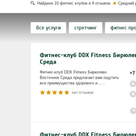
Найдено
10
фитнес клубов и
9
отзывов.
Средний 
Все услуги
стретчинг
фитнес пр
функциональный тренинг
зумба
Фитнес-клуб DDX Fitness Бирюле
тренажерный зал
корпоративный фи
Среда
боевое искусство
TRX тренировка
+7
Фитнес-клуб DDX Fitness Бирюлево
Восточное Среда предлагает вам ощутить
фитнес тестирование
массаж
па
все преимущества здорового и…
...
нет отзывов
стрип-пластика
солярий
заняти
турецкая баня (хамам)
тренировки д
Фитнес-клуб DDX Fitness Бирюле