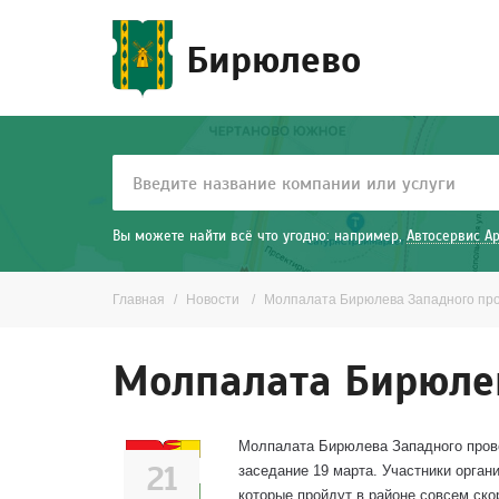
Бирюлево
Вы можете найти всё что угодно: например,
Автосервис А
Главная
Новости
Молпалата Бирюлева Западного пр
Молпалата Бирюлев
Молпалата Бирюлева Западного пров
21
заседание 19 марта. Участники орга
которые пройдут в районе совсем ско