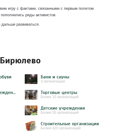
овим игру с фактами, связанными с первым полетом
 пополнились ряды активистов.
 дальше развиваться.
 Бирюлево
обуви
Бани и сауны
3 организации
Образовательное учреждение
Торговые центры
Более 10 организаций
Детские учреждения
Более 50 организаций
Строительные организации
Более 420 организаций