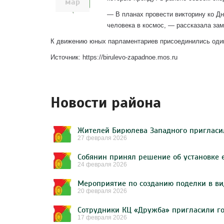
мар
— В планах провести викторину ко Д
человека в космос, — рассказала за
К движению юных парламентариев присоединились один
Источник: https://birulevo-zapadnoe.mos.ru
Новости района
27 февраля 2026
24 февраля 2026
20 февраля 2026
17 февраля 2026