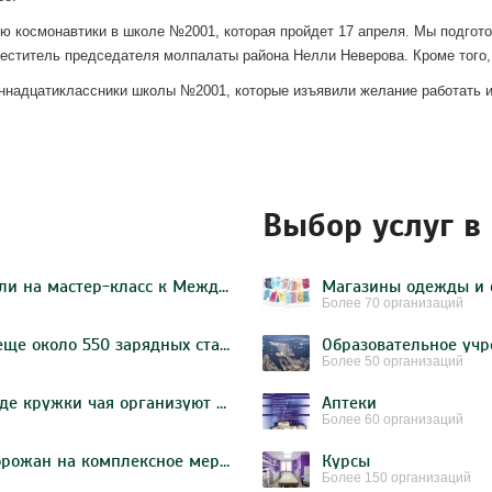
ню космонавтики в школе №2001, которая пройдет 17 апреля. Мы подгот
меститель председателя молпалаты района Нелли Неверова. Кроме того,
надцатиклассники школы №2001, которые изъявили желание работать и
Выбор услуг в
Жителей Бирюлева Западного пригласили на мастер-класс к Международному женскому дню от активистов молодежной палаты
Магазины одежды и 
Более 70 организаций
Собянин принял решение об установке еще около 550 зарядных станций для авто
Более 50 организаций
Мероприятие по созданию поделки в виде кружки чая организуют в КЦ «Дружба»
Аптеки
Более 60 организаций
Сотрудники КЦ «Дружба» пригласили горожан на комплексное мероприятие
Курсы
Более 150 организаций