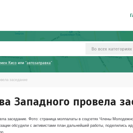
Г
Во всех категориях
рмен Кисо
или “
автозаправка
”
овела заседание
а Западного провела за
ела заседание. Фото: страница молпалаты в соцсетях Члены Молодежн
низации обсудили с активистами план дальнейшей работы, поделились и
ро.