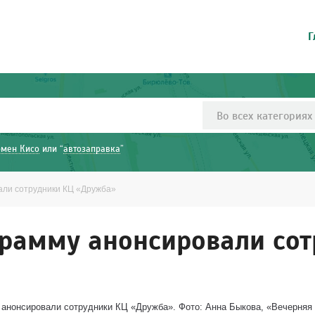
Г
Во всех категориях
рмен Кисо
или “
автозаправка
”
али сотрудники КЦ «Дружба»
рамму анонсировали со
анонсировали сотрудники КЦ «Дружба». Фото: Анна Быкова, «Вечерняя