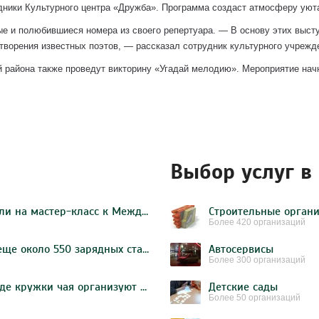
удники Культурного центра «Дружба». Программа создаст атмосферу уют
ые и полюбившиеся номера из своего репертуара. — В основу этих выст
творения известных поэтов, — рассказал сотрудник культурного учрежд
й района также проведут викторину «Угадай мелодию». Мероприятие начн
Выбор услуг в
Жителей Бирюлева Западного пригласили на мастер-класс к Международному женскому дню от активистов молодежной палаты
Строительные орган
Более 420 организаций
Собянин принял решение об установке еще около 550 зарядных станций для авто
Автосервисы
Более 300 организаций
Мероприятие по созданию поделки в виде кружки чая организуют в КЦ «Дружба»
Детские сады
Более 50 организаций