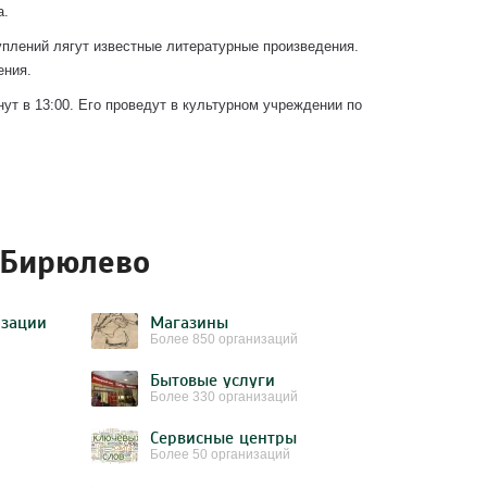
а.
уплений лягут известные литературные произведения.
ения.
ут в 13:00. Его проведут в культурном учреждении по
 Бирюлево
изации
Магазины
Более 850 организаций
Бытовые услуги
Более 330 организаций
Сервисные центры
Более 50 организаций