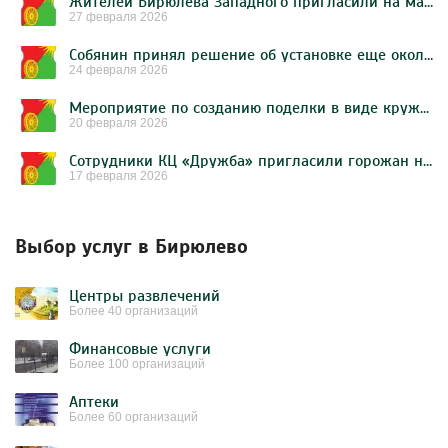
Жителей Бирюлева Западного пригласили на мастер-класс к Международному женскому дню от активистов молодежной палаты
27 февраля 2026
Собянин принял решение об установке еще около 550 зарядных станций для авто
24 февраля 2026
Мероприятие по созданию поделки в виде кружки чая организуют в КЦ «Дружба»
20 февраля 2026
Сотрудники КЦ «Дружба» пригласили горожан на комплексное мероприятие
17 февраля 2026
Выбор услуг в Бирюлево
Центры развлечений
Более 40 организаций
Финансовые услуги
Более 100 организаций
Аптеки
Более 60 организаций