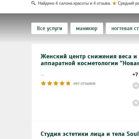
Найдено
4
салона красоты и
4
отзыва.
Средний р
Все услуги
маникюр
ногтевая с
аппаратный маникюр
гель-лак
Женский центр снижения веса и 
мужской маникюр
наращивание ногт
аппаратной косметологии "Новая
окрашивание волос
детская парикма
+7
...
нет отзывов
классический маникюр
парафинотер
аппаратный педикюр
ламинирование
эпиляция ног
свадебная прическа
мелирование волос
пилинг
мас
Студия эстетики лица и тела Soul