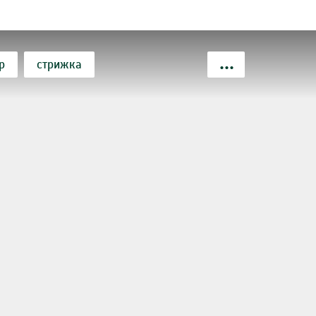
р
стрижка
ние ресниц
эпиляция
детский маникюр
инированный маникюр
эпиляция воском
ламинирование бровей