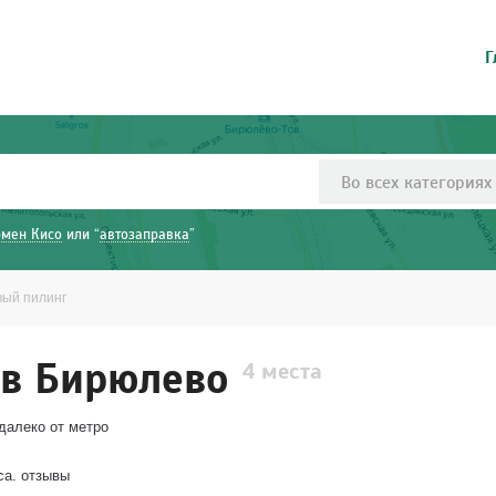
Г
Во всех категориях
рмен Кисо
или “
автозаправка
”
вый пилинг
 в Бирюлево
4 места
далеко от метро
са. отзывы