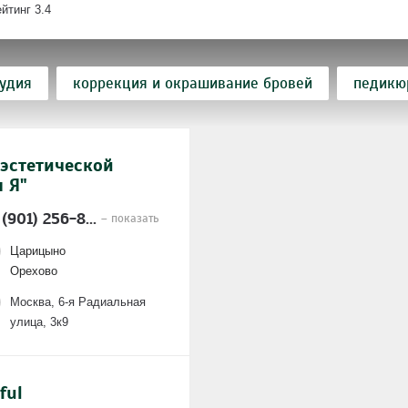
ейтинг
3.4
тудия
коррекция и окрашивание бровей
педикю
парикмахерская
наращивание ресниц
окрашива
эстетической
ей гелем
стрижка мужская
детская стрижка
 Я"
херская
наращивание ногтей
стрижка женская
 (901) 256-8...
– показать
апия
массаж
стрижка бороды и усов
комб
Царицыно
Орехово
 ресниц
укладка волос
мужской педикюр
Москва, 6-я Радиальная
улица, 3к9
вечерняя прическа
комбинированный педикюр
саж лица
плетение кос
шугаринг
ful